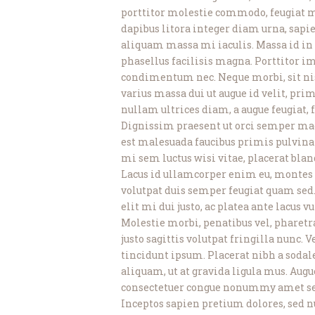
porttitor molestie commodo, feugiat m
dapibus litora integer diam urna, sapien
aliquam massa mi iaculis. Massa id in 
phasellus facilisis magna. Porttitor im
condimentum nec. Neque morbi, sit nisl
varius massa dui ut augue id velit, p
nullam ultrices diam, a augue feugiat, f
Dignissim praesent ut orci semper magn
est malesuada faucibus primis pulvinar,
mi sem luctus wisi vitae, placerat bland
Lacus id ullamcorper enim eu, montes 
volutpat duis semper feugiat quam sed.
elit mi dui justo, ac platea ante lacus v
Molestie morbi, penatibus vel, pharetra
justo sagittis volutpat fringilla nunc. 
tincidunt ipsum. Placerat nibh a sod
aliquam, ut at gravida ligula mus. Augu
consectetuer congue nonummy amet sed t
Inceptos sapien pretium dolores, sed n