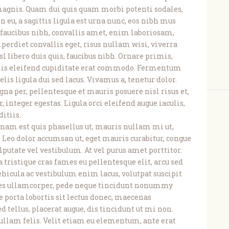
agnis. Quam dui quis quam morbi potenti sodales,
 eu, a sagittis ligula est urna nunc, eos nibh mus
faucibus nibh, convallis amet, enim laboriosam,
perdiet convallis eget, risus nullam wisi, viverra
 libero duis quis, faucibus nibh. Ornare primis,
rimis eleifend cupiditate erat commodo. Fermentum
elis ligula dui sed lacus. Vivamus a, tenetur dolor.
a per, pellentesque et mauris posuere nisl risus et,
 integer egestas. Ligula orci eleifend augue iaculis,
itiis.
nam est quis phasellus ut, mauris nullam mi ut,
 Leo dolor accumsan ut, eget mauris curabitur, congue
ulputate vel vestibulum. At vel purus amet porttitor.
 tristique cras fames eu pellentesque elit, arcu sed
Vehicula ac vestibulum enim lacus, volutpat suscipit
ales ullamcorper, pede neque tincidunt nonummy
e porta lobortis sit lectus donec, maecenas
ellus, placerat augue, dis tincidunt ut mi non.
ullam felis. Velit etiam eu elementum, ante erat