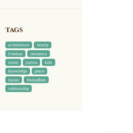
Tags
architecture
family
freedom
inventors
islam
justice
kids
knowledge
peace
Quran
Ramadhan
relationship